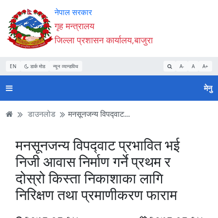
Accessibility
मुख्य
मुख्य
वेबसाइट
नेपाल सरकार
Mode
सामाग्री
नेभिगेसन
खोजमा
गृह मन्त्रालय
सुरु
पढ्नुहाेस्
पढ्नुहाेस्
जानुहोस्
जिल्ला प्रशासन कार्यालय,बाजुरा
गर्नुहोस्
EN
डार्क मोड
न्यून व्यान्डविथ
A-
A
A+
मेनु
डाउनलोड
मनसूनजन्य विपद्‍वाट...
मनसूनजन्य विपद्‍वाट प्रभावित भई
निजी आवास निर्माण गर्ने प्रथम र
दोस्रो किस्ता निकाशाका लागि
निरिक्षण तथा प्रमाणीकरण फाराम