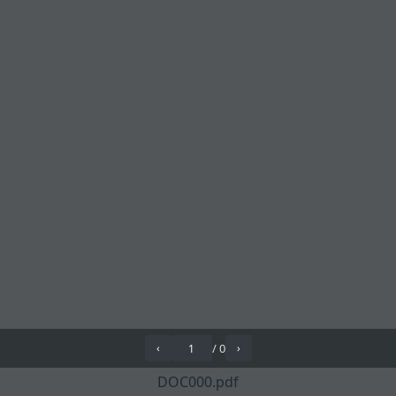
/
0
‹
›
DOC000.pdf