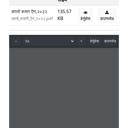
कालो बजार ऐन,२०३२
135.57
KB
कालो_वजारी_ऐन_२०३२.pdf
हेर्नुहोस
डाउनलोड