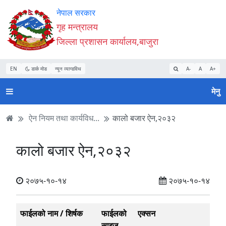
Accessibility
मुख्य
मुख्य
वेबसाइट
नेपाल सरकार
Mode
सामाग्री
नेभिगेसन
खोजमा
गृह मन्त्रालय
सुरु
पढ्नुहाेस्
पढ्नुहाेस्
जानुहोस्
जिल्ला प्रशासन कार्यालय,बाजुरा
गर्नुहोस्
EN
डार्क मोड
न्यून व्यान्डविथ
A-
A
A+
मेनु
ऐन नियम तथा कार्यविध...
कालो बजार ऐन,२०३२
कालो बजार ऐन,२०३२
२०७५-१०-१४
२०७५-१०-१४
फाईलको नाम / शिर्षक
फाईलको
एक्सन
साइज