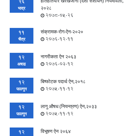
हातहतियार खरखजाना (दशौ संशोधन) नियमावली,
26
२०२८
भाद्र
2078-05-26
संक्रामक-रोग-ऐन-२०२०
11
2076-12-11
चैत्र
नागरीकता ऐन २०६३
12
2076-03-12
अषाढ
बिष्फोटक पदार्थ ऐन,२०१८
12
2075-11-12
फाल्गुन
लागु औषध (नियन्त्रण) ऐन,२०३३
12
2075-11-12
फाल्गुन
विभूषण ऐन २०६४
12