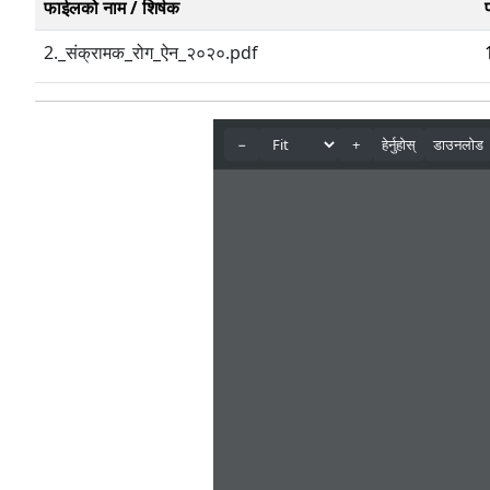
फाईलको नाम / शिर्षक
2._संक्रामक_रोग_ऐन_२०२०.pdf