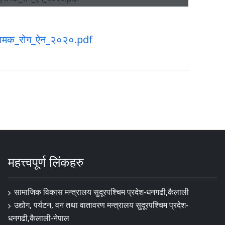
्रामक_रोग_ऐन_२०२०.pdf
महत्त्वपूर्ण लिंकहरु
सामाजिक विकास मन्त्रालय सुदूरपश्चिम प्रदेश-धनगढी,कैलाली
उद्योग, पर्यटन, वन तथा वातावरण मन्त्रालय सुदूरपश्चिम प्रदेश-
धनगढी,कैलाली-नेपाल