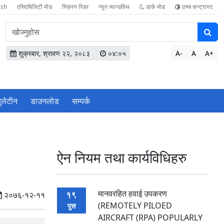
ish
एसिएबिलिटी मोड
स्क्रिन रिडर
न्यून व्यान्डविथ
डार्क मोड
उच्च कन्ट्रास्ट
वेबसाइटमा
सामग्री
खोज्नुहोस
शुक्रबार, श्रावण २२, २०८३
०४:०५
A-
A
A+
बुलेटीन
डाउनलोड
सम्पर्क
ऐन नियम तथा कार्यविधिहरु
मानवरहित हवाई उपकरण
19
२०७६-१२-११
(REMOTELY PILOED
पुस
AIRCRAFT (RPA) POPULARLY