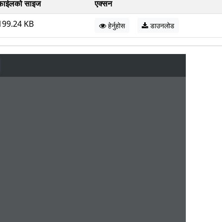
फाईलको साइज
एक्सन
199.24 KB
हेर्नुहोस
डाउनलोड