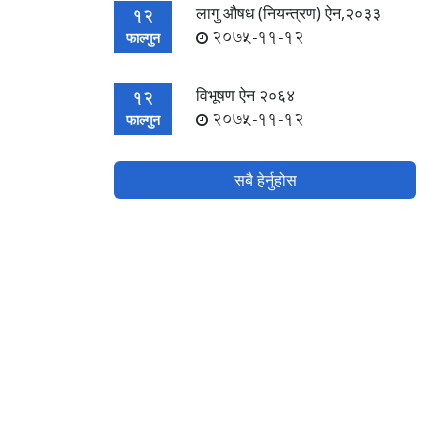
लागु औषध (नियन्त्रण) ऐन,२०३३
12
2075-11-12
फाल्गुन
विभूषण ऐन २०६४
12
2075-11-12
फाल्गुन
सबै हेर्नुहोस