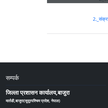
2._संक
सम्पर्क
जिल्ला प्रशासन कार्यालय,बाजुरा
मार्तडी,बाजुरा(सुदूरपश्चिम प्रदेश, नेपाल)