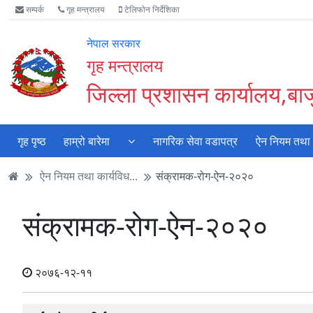
Accessibility
मुख्य
मुख्य
वेबसाइट
सम्पर्क
गृह मन्त्रालय
टेलिफोन निर्देशिका
Mode
सामाग्री
नेभिगेसन
खोजमा
सुरु
पढ्नुहाेस्
पढ्नुहाेस्
जानुहोस्
नेपाल सरकार
गर्नुहोस्
गृह मन्त्रालय
जिल्ला प्रशासन कार्यालय,बाज
गृह पृष्ठ
हाम्रो बारेमा
नागरिक सेवा वडापत्र
ऐन नियम तथा क
ऐन नियम तथा कार्यविध...
संक्रामक-रोग-ऐन-२०२०
संक्रामक-रोग-ऐन-२०२०
२०७६-१२-११