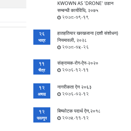
KWOWN AS 'DRONE' उडान
सम्बन्धी कार्यविधि, २०७५
2078-09-19
हातहतियार खरखजाना (दशौ संशोधन)
26
नियमावली, २०२८
भाद्र
2078-05-26
संक्रामक-रोग-ऐन-२०२०
11
2076-12-11
चैत्र
नागरीकता ऐन २०६३
12
2076-03-12
अषाढ
बिष्फोटक पदार्थ ऐन,२०१८
12
2075-11-12
फाल्गुन