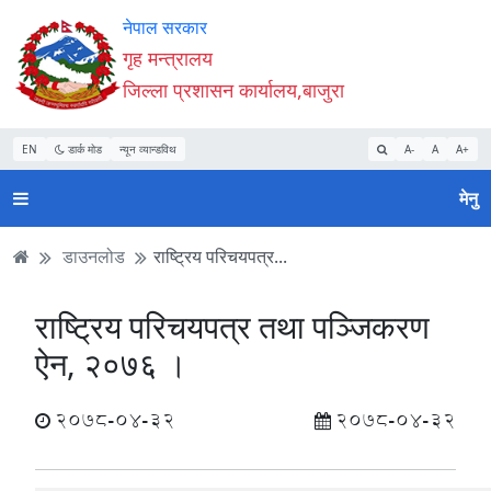
Accessibility
मुख्य
मुख्य
वेबसाइट
नेपाल सरकार
Mode
सामाग्री
नेभिगेसन
खोजमा
गृह मन्त्रालय
सुरु
पढ्नुहाेस्
पढ्नुहाेस्
जानुहोस्
जिल्ला प्रशासन कार्यालय,बाजुरा
गर्नुहोस्
EN
डार्क मोड
न्यून व्यान्डविथ
A-
A
A+
मेनु
डाउनलोड
राष्ट्रिय परिचयपत्र...
राष्ट्रिय परिचयपत्र तथा पञ्जिकरण
ऐन, २०७६ ।
2078-04-32
2078-04-32