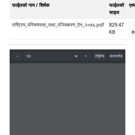
फाईलको नाम / शिर्षक
फाईलको
एक
साइज
राष्ट्रिय_परिचयपत्र_तथा_पञ्जिकरण_ऐन_२०७६.pdf
829.47
KB
हे