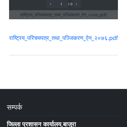
राष्ट्रिय_परिचयपत्र_तथा_पञ्जिकरण_ऐन_२०७६.pdf
सम्पर्क
जिल्ला प्रशासन कार्यालय,बाजुरा