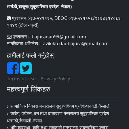
मार्तडी,बाजुरा(सुदूरपश्चिम प्रदेश, नेपाल)
प्रशासन ०९७-५४११२५, DEOC ०९७-५४११५६/९८६४३१४०६६
११४९ (टोल - फ्री)
प्रशासन :- bajuradao99@gmail.com
नागरिकता अभिलेख :- avilekh.daobajura@gmail.com
हामीलाई फलो गर्नुहोस्
Terms of Use
|
Privacy Policy
महत्त्वपूर्ण लिंकहरु
सामाजिक विकास मन्त्रालय सुदूरपश्चिम प्रदेश-धनगढी,कैलाली
उद्योग, पर्यटन, वन तथा वातावरण मन्त्रालय सुदूरपश्चिम प्रदेश-
धनगढी,कैलाली-नेपाल
भुमि व्यवस्था, कृषि तथा सहकारी मन्त्रालय सुदूरपश्चिम प्रदेश-