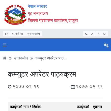
Accessibility
मुख्य
मुख्य
वेबसाइट
नेपाल सरकार
Mode
सामाग्री
नेभिगेसन
खोजमा
गृह मन्त्रालय
सुरु
पढ्नुहाेस्
पढ्नुहाेस्
जानुहोस्
जिल्ला प्रशासन कार्यालय,बाजुरा
गर्नुहोस्
EN
डार्क मोड
न्यून व्यान्डविथ
A-
A
A+
मेनु
डाउनलोड
कम्प्युटर अपरेटर पाठ...
कम्प्युटर अपरेटर पाठ्यक्रम
2077-02-29
2077-02-29
फाईलको नाम / शिर्षक
फाईलको
एक्सन