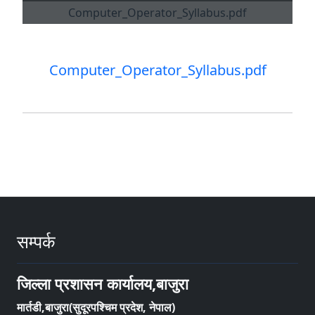
Computer_Operator_Syllabus.pdf
सम्पर्क
जिल्ला प्रशासन कार्यालय,बाजुरा
मार्तडी,बाजुरा(सुदूरपश्चिम प्रदेश, नेपाल)