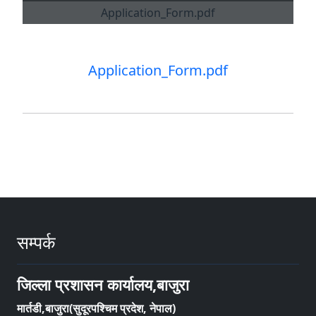
Application_Form.pdf
सम्पर्क
जिल्ला प्रशासन कार्यालय,बाजुरा
मार्तडी,बाजुरा(सुदूरपश्चिम प्रदेश, नेपाल)