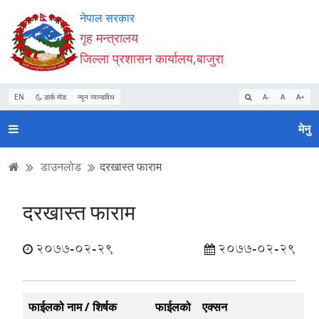
Accessibility
मुख्य
मुख्य
वेबसाइट
नेपाल सरकार
Mode
सामाग्री
नेभिगेसन
खोजमा
गृह मन्त्रालय
सुरु
पढ्नुहाेस्
पढ्नुहाेस्
जानुहोस्
जिल्ला प्रशासन कार्यालय,बाजुरा
गर्नुहोस्
EN
डार्क मोड
न्यून व्यान्डविथ
A-
A
A+
मेनु
डाउनलोड
दरखास्त फाराम
दरखास्त फाराम
2077-02-29
2077-02-29
फाईलको नाम / शिर्षक
फाईलको
एक्सन