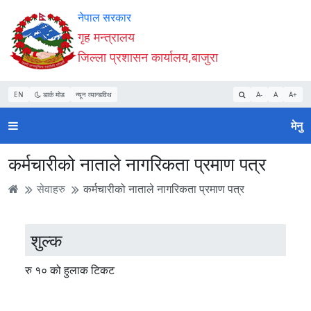
Accessibility
मुख्य
मुख्य
वेबसाइट
नेपाल सरकार
Mode
सामाग्री
नेभिगेसन
खोजमा
गृह मन्त्रालय
सुरु
पढ्नुहाेस्
पढ्नुहाेस्
जानुहोस्
जिल्ला प्रशासन कार्यालय,बाजुरा
गर्नुहोस्
EN
डार्क मोड
न्यून व्यान्डविथ
A-
A
A+
मेनु
कर्मचारीको नाताले नागरिकता प्रमाण पत्र
सेवाहरु
कर्मचारीको नाताले नागरिकता प्रमाण पत्र
शुल्क
रु १० को हुलाक टिकट