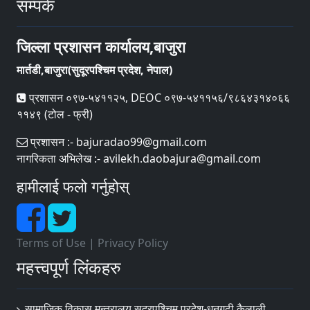
सम्पर्क
जिल्ला प्रशासन कार्यालय,बाजुरा
मार्तडी,बाजुरा(सुदूरपश्चिम प्रदेश, नेपाल)
प्रशासन ०९७-५४११२५, DEOC ०९७-५४११५६/९८६४३१४०६६
११४९ (टोल - फ्री)
प्रशासन :- bajuradao99@gmail.com
नागरिकता अभिलेख :- avilekh.daobajura@gmail.com
हामीलाई फलो गर्नुहोस्
Terms of Use
|
Privacy Policy
महत्त्वपूर्ण लिंकहरु
सामाजिक विकास मन्त्रालय सुदूरपश्चिम प्रदेश-धनगढी,कैलाली