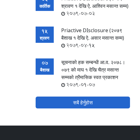
श्रावण १ देखि ऐ. आश्विन मसान्त सम्म)
कार्तिक
2079-07-03
Priactive DIsclosure (२०७९
15
बैशाख १ देखि ऐ. असार मसान्त सम्म)
श्रवण
2079-04-15
सूचनाको हक सम्बन्धी आ.व. २०७८।
07
०७९ को माघ १ देखि चैत्र मसान्त
बैशाख
सम्मको त्रैमासिक स्वत प्रकाशन
2079-01-07
सबै हेर्नुहोस