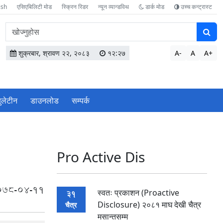
ish
एसिएबिलिटी मोड
स्क्रिन रिडर
न्यून व्यान्डविथ
डार्क मोड
उच्च कन्ट्रास्ट
वेबसाइटमा
सामग्री
खोज्नुहोस
शुक्रबार, श्रावण २२, २०८३
१२:२७
A-
A
A+
बुलेटीन
डाउनलोड
सम्पर्क
Pro Active Dis
078-04-11
स्वतः प्रकाशन (Proactive
31
Disclosure) २०८१ माघ देखी चैत्र
चैत्र
मसान्तसम्म