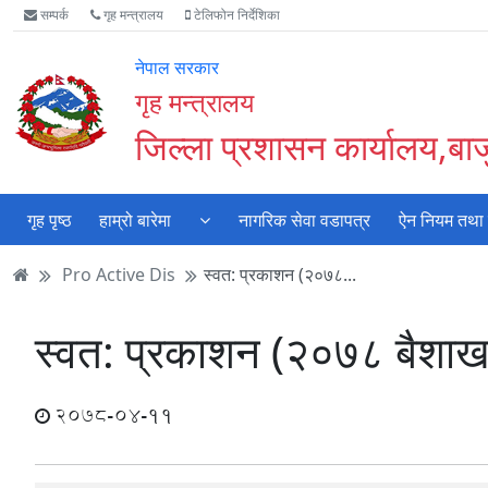
Accessibility
मुख्य
मुख्य
वेबसाइट
सम्पर्क
गृह मन्त्रालय
टेलिफोन निर्देशिका
Mode
सामाग्री
नेभिगेसन
खोजमा
सुरु
पढ्नुहाेस्
पढ्नुहाेस्
जानुहोस्
नेपाल सरकार
गर्नुहोस्
गृह मन्त्रालय
जिल्ला प्रशासन कार्यालय,बाज
गृह पृष्ठ
हाम्रो बारेमा
नागरिक सेवा वडापत्र
ऐन नियम तथा क
Pro Active Dis
स्वत: प्रकाशन (२०७८...
स्वत: प्रकाशन (२०७८ बैशाख
2078-04-11