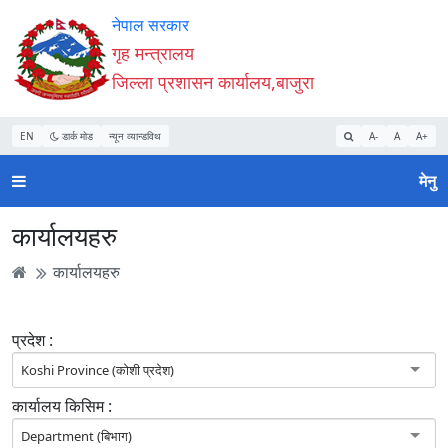
Accessibility
मुख्य
मुख्य
वेबसाइट
नेपाल सरकार
Mode
सामाग्री
नेभिगेसन
खोजमा
गृह मन्त्रालय
सुरु
पढ्नुहाेस्
पढ्नुहाेस्
जानुहोस्
जिल्ला प्रशासन कार्यालय,बाजुरा
गर्नुहोस्
EN
डार्क मोड
न्यून व्यान्डविथ
A-
A
A+
मेनु
कार्यालयहरु
कार्यालयहरु
प्रदेश :
Koshi Province (कोशी प्रदेश)
कार्यालय किसिम :
Department (बिभाग)