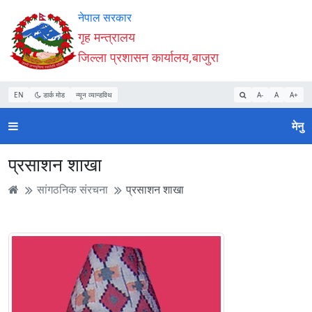
Accessibility
मुख्य
मुख्य
वेबसाइट
नेपाल सरकार
Mode
सामाग्री
नेभिगेसन
खोजमा
गृह मन्त्रालय
सुरु
पढ्नुहाेस्
पढ्नुहाेस्
जानुहोस्
जिल्ला प्रशासन कार्यालय,बाजुरा
गर्नुहोस्
EN
डार्क मोड
न्यून व्यान्डविथ
A-
A
A+
मेनु
प्रसाशन शाखा
सांगठनिक संरचना
प्रसाशन शाखा