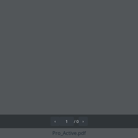
/
0
‹
›
Pro_Active.pdf